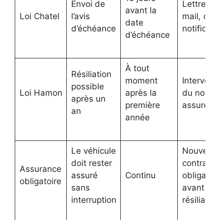
Envoi de
Lettre, e-
avant la
Loi Chatel
l’avis
mail, ou
date
d’échéance
notificati
d’échéance
À tout
Résiliation
moment
Intervent
possible
Loi Hamon
après la
du nouve
après un
première
assureur
an
année
Le véhicule
Nouveau
doit rester
contrat
Assurance
assuré
Continu
obligatoir
obligatoire
sans
avant
interruption
résiliation