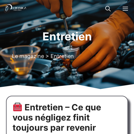
Aller
M
au
contenu
Entretien
Le magazine
>
Entretien
Entretien – Ce que
vous négligez finit
toujours par revenir