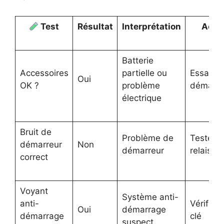
Test
Résultat
Interprétation
Acti
Batterie
Accessoires
partielle ou
Essayer 
Oui
OK ?
problème
démarre
électrique
Bruit de
Problème de
Tester a
démarreur
Non
démarreur
relais
correct
Voyant
Système anti-
anti-
Vérifier 
Oui
démarrage
démarrage
clé
suspect