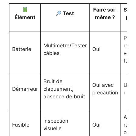
Faire soi-
Sym
Test
Élément
même ?
prin
Pas 
Multimètre/Tester
réact
Batterie
Oui
câbles
voya
faibl
Bruit de
Oui avec
Un cl
Démarreur
claquement,
précaution
rien 
absence de bruit
Aucu
Inspection
Fusible
Oui
réact
visuelle
cont