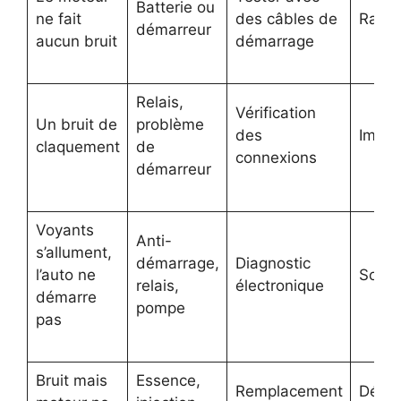
Batterie ou
ne fait
des câbles de
Rapi
démarreur
aucun bruit
démarrage
Relais,
Vérification
Un bruit de
problème
des
Imméd
claquement
de
connexions
démarreur
Voyants
Anti-
s’allument,
démarrage,
Diagnostic
l’auto ne
Sous 
relais,
électronique
démarre
pompe
pas
Bruit mais
Essence,
Remplacement
Dépe