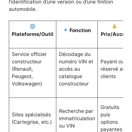
l’identification d’une version ou d’une finition
automobile.
Fonction
Plateforme/Outil
Prix/Accès
Service officiel
Décodage du
constructeur
numéro VIN et
Payant ou
(Renault,
accès au
réservé aux
Peugeot,
catalogue
clients
Volkswagen)
constructeur
Gratuits
Recherche par
Sites spécialisés
puis
immatriculation
(Cartegrise, etc.)
options
ou VIN
payantes