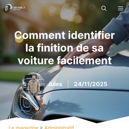
Aller
M
au
contenu
Comment identifier
la finition de sa
voiture facilement
Jules
24/11/2025
Le magazine
>
Administratif