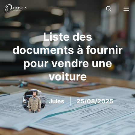
Aller
M
au
contenu
Liste des
documents à fournir
pour vendre une
voiture
Jules
25/08/2025