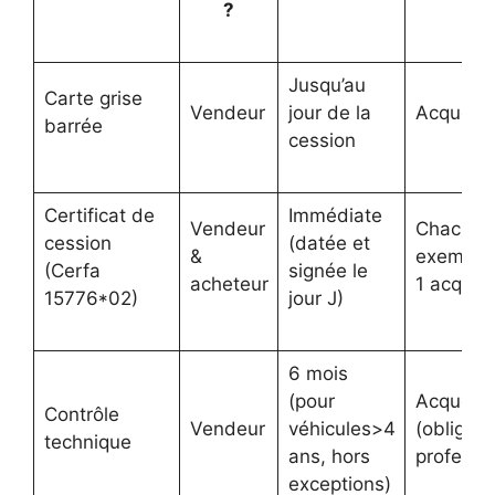
?
Jusqu’au
Carte grise
Vendeur
jour de la
Acquére
barrée
cession
Certificat de
Immédiate
Vendeur
Chacun (
cession
(datée et
&
exemplai
(Cerfa
signée le
acheteur
1 acquér
15776*02)
jour J)
6 mois
(pour
Acquére
Contrôle
Vendeur
véhicules>4
(obligato
technique
ans, hors
professi
exceptions)